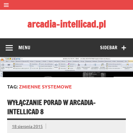
Skip
to
content
arcadia-intellicad.pl
Zmieniamy pojmowanie rysunku CAD
MENU
SIDEBAR
TAG:
ZMIENNE SYSTEMOWE
WYŁĄCZANIE PORAD W ARCADIA-
INTELLICAD 8
18 sierpnia 2015