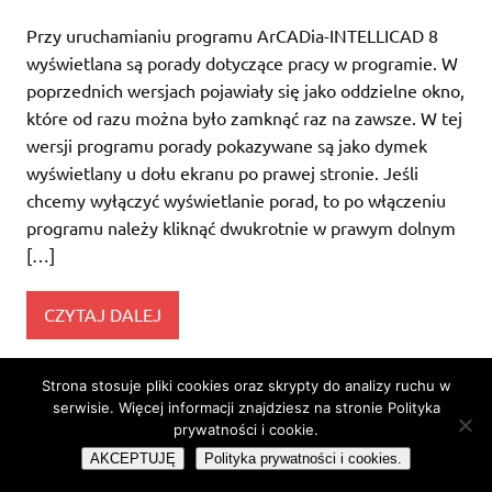
Przy uruchamianiu programu ArCADia-INTELLICAD 8
wyświetlana są porady dotyczące pracy w programie. W
poprzednich wersjach pojawiały się jako oddzielne okno,
które od razu można było zamknąć raz na zawsze. W tej
wersji programu porady pokazywane są jako dymek
wyświetlany u dołu ekranu po prawej stronie. Jeśli
chcemy wyłączyć wyświetlanie porad, to po włączeniu
programu należy kliknąć dwukrotnie w prawym dolnym
[…]
CZYTAJ DALEJ
Strona stosuje pliki cookies oraz skrypty do analizy ruchu w
serwisie. Więcej informacji znajdziesz na stronie Polityka
WordPress Theme: Dynamic News by ThemeZee.
prywatności i cookie.
AKCEPTUJĘ
Polityka prywatności i cookies.