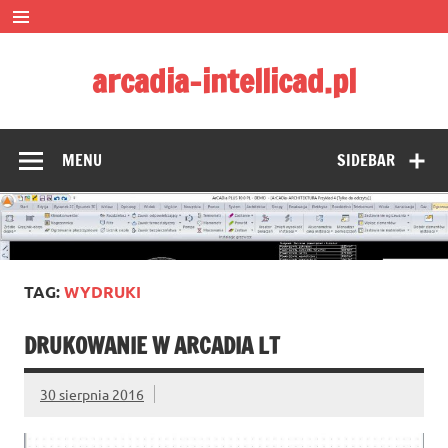
Skip
to
content
arcadia-intellicad.pl
Zmieniamy pojmowanie rysunku CAD
MENU
SIDEBAR
TAG:
WYDRUKI
DRUKOWANIE W ARCADIA LT
30 sierpnia 2016