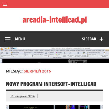
Skip
to
content
arcadia-intellicad.pl
Zmieniamy pojmowanie rysunku CAD
MENU
SIDEBAR
MIESIĄC:
SIERPIEŃ 2016
NOWY PROGRAM INTERSOFT-INTELLICAD
31 sierpnia 2016