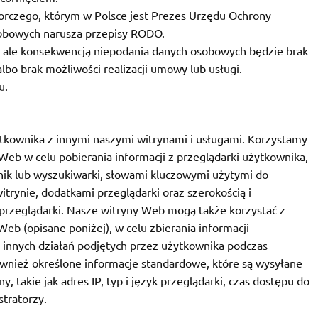
orczego, którym w Polsce jest Prezes Urzędu Ochrony
sobowych narusza przepisy RODO.
 ale konsekwencją niepodania danych osobowych będzie brak
lbo brak możliwości realizacji umowy lub usługi.
u.
tkownika z innymi naszymi witrynami i usługami. Korzystamy
i Web w celu pobierania informacji z przeglądarki użytkownika,
wnik lub wyszukiwarki, słowami kluczowymi użytymi do
itrynie, dodatkami przeglądarki oraz szerokością i
 przeglądarki. Nasze witryny Web mogą także korzystać z
i Web (opisane poniżej), w celu zbierania informacji
i innych działań podjętych przez użytkownika podczas
 również określone informacje standardowe, które są wysyłane
 takie jak adres IP, typ i język przeglądarki, czas dostępu do
tratorzy.