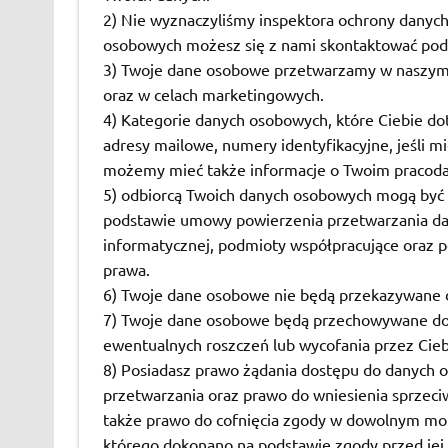
2) Nie wyznaczyliśmy inspektora ochrony danyc
osobowych możesz się z nami skontaktować pod 
3) Twoje dane osobowe przetwarzamy w naszym w
oraz w celach marketingowych.
4) Kategorie danych osobowych, które Ciebie do
adresy mailowe, numery identyfikacyjne, jeśli
możemy mieć także informacje o Twoim pracodaw
5) odbiorcą Twoich danych osobowych mogą być
podstawie umowy powierzenia przetwarzania dan
informatycznej, podmioty współpracujące oraz 
prawa.
6) Twoje dane osobowe nie będą przekazywane d
7) Twoje dane osobowe będą przechowywane do c
ewentualnych roszczeń lub wycofania przez Ciebi
8) Posiadasz prawo żądania dostępu do danych o
przetwarzania oraz prawo do wniesienia sprzeci
także prawo do cofnięcia zgody w dowolnym mo
którego dokonano na podstawie zgody przed jej 