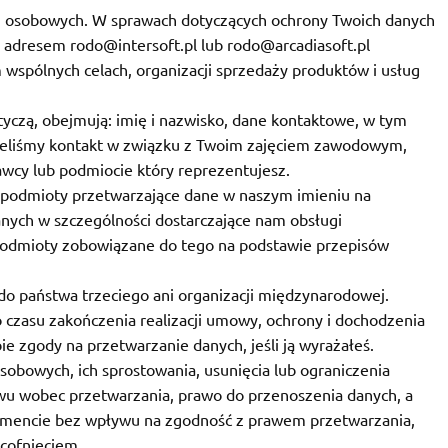
h osobowych. W sprawach dotyczących ochrony Twoich danych
adresem rodo@intersoft.pl lub rodo@arcadiasoft.pl
spólnych celach, organizacji sprzedaży produktów i usług
tyczą, obejmują: imię i nazwisko, dane kontaktowe, w tym
 mieliśmy kontakt w związku z Twoim zajęciem zawodowym,
cy lub podmiocie który reprezentujesz.
 podmioty przetwarzające dane w naszym imieniu na
ych w szczególności dostarczające nam obsługi
podmioty zobowiązane do tego na podstawie przepisów
o państwa trzeciego ani organizacji międzynarodowej.
zasu zakończenia realizacji umowy, ochrony i dochodzenia
e zgody na przetwarzanie danych, jeśli ją wyrażałeś.
sobowych, ich sprostowania, usunięcia lub ograniczenia
wu wobec przetwarzania, prawo do przenoszenia danych, a
mencie bez wpływu na zgodność z prawem przetwarzania,
cofnięciem.