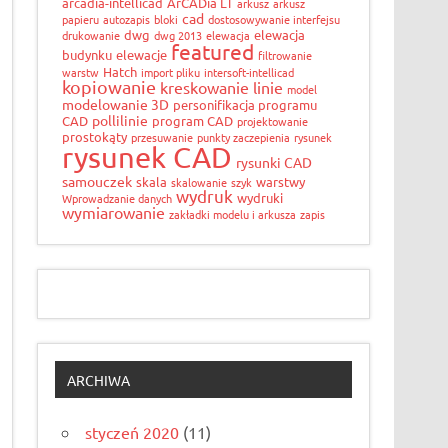
arcadia-intellicad
ArCADia LT
arkusz
arkusz
cad
papieru
autozapis
bloki
dostosowywanie interfejsu
dwg
elewacja
drukowanie
dwg 2013
elewacja
featured
budynku
elewacje
filtrowanie
Hatch
warstw
import pliku
intersoft-intellicad
kopiowanie
kreskowanie
linie
model
modelowanie 3D
personifikacja programu
pollilinie
CAD
program CAD
projektowanie
prostokąty
przesuwanie
punkty zaczepienia
rysunek
rysunek CAD
rysunki CAD
samouczek
skala
warstwy
skalowanie
szyk
wydruk
wydruki
Wprowadzanie danych
wymiarowanie
zakładki modelu i arkusza
zapis
ARCHIWA
styczeń 2020
(11)