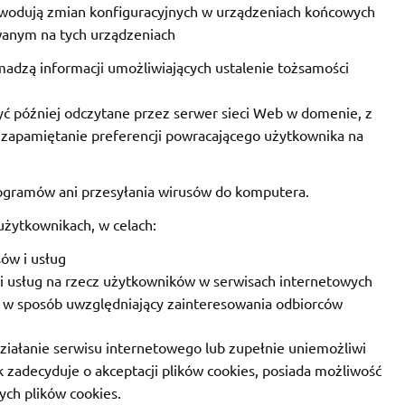
powodują zmian konfiguracyjnych w urządzeniach końcowych
anym na tych urządzeniach
madzą informacji umożliwiających ustalenie tożsamości
być później odczytane przez serwer sieci Web w domenie, z
o zapamiętanie preferencji powracającego użytkownika na
rogramów ani przesyłania wirusów do komputera.
 użytkownikach, w celach:
sów i usług
 i usług na rzecz użytkowników w serwisach internetowych
y w sposób uwzględniający zainteresowania odbiorców
iałanie serwisu internetowego lub zupełnie uniemożliwi
ik zadecyduje o akceptacji plików cookies, posiada możliwość
ch plików cookies.