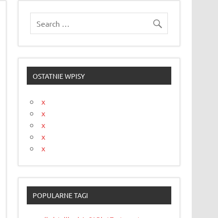
OSTATNIE WPISY
x
x
x
x
x
POPULARNE TAGI