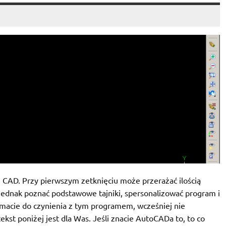
AD. Przy pierwszym zetknięciu może przerażać ilością
jednak poznać podstawowe tajniki, spersonalizować program i
z macie do czynienia z tym programem, wcześniej nie
kst poniżej jest dla Was. Jeśli znacie AutoCADa to, to co