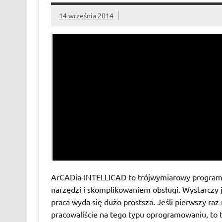
14 września 2014
ArCADia-INTELLICAD to trójwymiarowy program C
narzędzi i skomplikowaniem obsługi. Wystarczy 
praca wyda się dużo prostsza. Jeśli pierwszy ra
pracowaliście na tego typu oprogramowaniu, to te