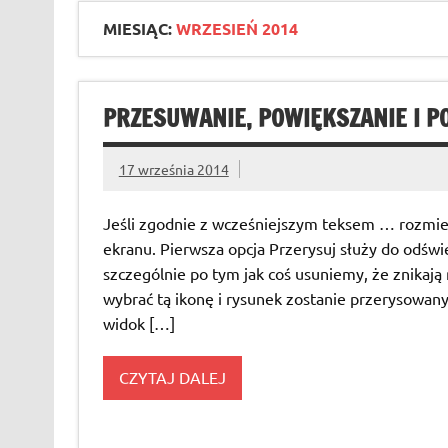
MIESIĄC:
WRZESIEŃ 2014
PRZESUWANIE, POWIĘKSZANIE I P
17 września 2014
Jeśli zgodnie z wcześniejszym teksem … rozmieśc
ekranu. Pierwsza opcja Przerysuj służy do odświ
szczególnie po tym jak coś usuniemy, że znikaj
wybrać tą ikonę i rysunek zostanie przerysowan
widok […]
CZYTAJ DALEJ