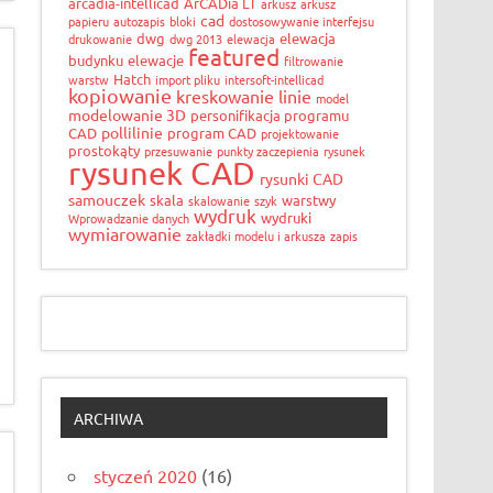
arcadia-intellicad
ArCADia LT
arkusz
arkusz
cad
papieru
autozapis
bloki
dostosowywanie interfejsu
dwg
elewacja
drukowanie
dwg 2013
elewacja
featured
budynku
elewacje
filtrowanie
Hatch
warstw
import pliku
intersoft-intellicad
kopiowanie
kreskowanie
linie
model
modelowanie 3D
personifikacja programu
pollilinie
CAD
program CAD
projektowanie
prostokąty
przesuwanie
punkty zaczepienia
rysunek
rysunek CAD
rysunki CAD
samouczek
skala
warstwy
skalowanie
szyk
wydruk
wydruki
Wprowadzanie danych
wymiarowanie
zakładki modelu i arkusza
zapis
ARCHIWA
styczeń 2020
(16)