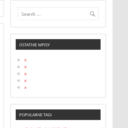
OSTATNIE WPISY
x
x
x
x
x
POPULARNE TAGI