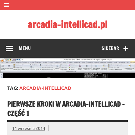
Skip
to
content
arcadia-intellicad.pl
Zmieniamy pojmowanie rysunku CAD
MENU
SIDEBAR
TAG:
ARCADIA-INTELLICAD
PIERWSZE KROKI W ARCADIA-INTELLICAD –
CZĘŚĆ 1
14 września 2014