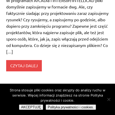
W programach ArCADia i INTERsoft-INTELLICAD pliki
domyślnie zapisujemy w formacie dwg. Ale, czy
faktycznie siadając przy projektowaniu zaraz zapisujemy
rysunek? Czy rysujemy, a zapisujemy po godzinie, albo
dopiero przy zamknięciu programu? Zapewne jest część
projektantów, która najpierw zapisuje plik, ale też jest
sporo osób, które, jak ja, zapis włączają przed odejściem
od komputera. Co dzieje się z niezapisanym plikiem? Co
[…]
CZYTAJ DALEJ
WordPress Theme: Dynamic News by ThemeZee.
Strona stosuje pliki cookies oraz skrypty do analizy ruchu w
serwisie. Więcej informacji znajdziesz na stronie Polityka
prywatności i cookie.
AKCEPTUJĘ
Polityka prywatności i cookies.