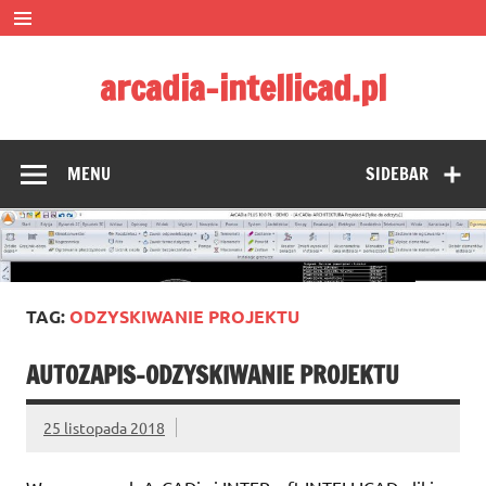
Skip
to
content
arcadia-intellicad.pl
Zmieniamy pojmowanie rysunku CAD
MENU
SIDEBAR
TAG:
ODZYSKIWANIE PROJEKTU
AUTOZAPIS-ODZYSKIWANIE PROJEKTU
25 listopada 2018