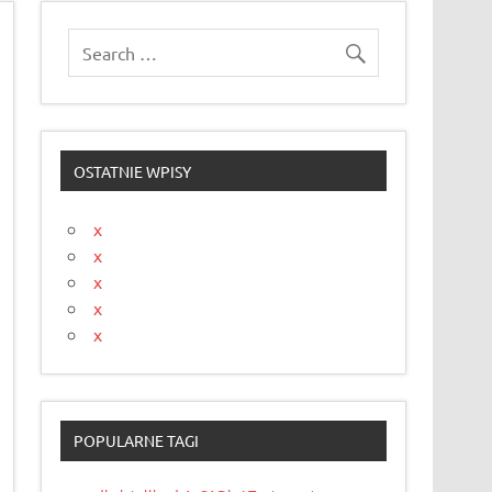
OSTATNIE WPISY
x
x
x
x
x
POPULARNE TAGI