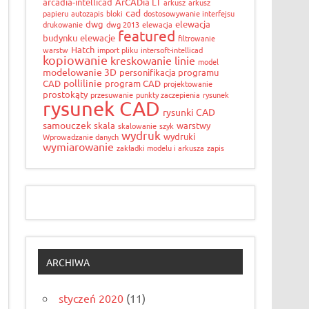
arcadia-intellicad
ArCADia LT
arkusz
arkusz
cad
papieru
autozapis
bloki
dostosowywanie interfejsu
dwg
elewacja
drukowanie
dwg 2013
elewacja
featured
budynku
elewacje
filtrowanie
Hatch
warstw
import pliku
intersoft-intellicad
kopiowanie
kreskowanie
linie
model
modelowanie 3D
personifikacja programu
pollilinie
CAD
program CAD
projektowanie
prostokąty
przesuwanie
punkty zaczepienia
rysunek
rysunek CAD
rysunki CAD
samouczek
skala
warstwy
skalowanie
szyk
wydruk
wydruki
Wprowadzanie danych
wymiarowanie
zakładki modelu i arkusza
zapis
ARCHIWA
styczeń 2020
(11)