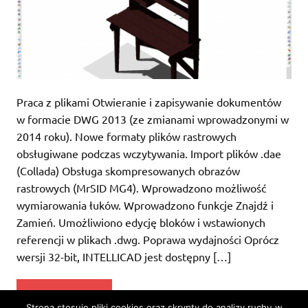
Praca z plikami Otwieranie i zapisywanie dokumentów
w formacie DWG 2013 (ze zmianami wprowadzonymi w
2014 roku). Nowe formaty plików rastrowych
obsługiwane podczas wczytywania. Import plików .dae
(Collada) Obsługa skompresowanych obrazów
rastrowych (MrSID MG4). Wprowadzono możliwość
wymiarowania łuków. Wprowadzono funkcje Znajdź i
Zamień. Umożliwiono edycję bloków i wstawionych
referencji w plikach .dwg. Poprawa wydajności Oprócz
wersji 32-bit, INTELLICAD jest dostępny […]
CZYTAJ DALEJ
Strona stosuje pliki cookies oraz skrypty do analizy ruchu w