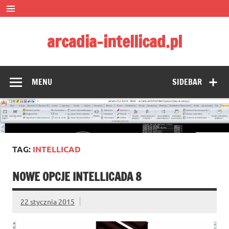
Skip
to
content
arcadia-intellicad.pl
Zmieniamy pojmowanie rysunku CAD
MENU
SIDEBAR
TAG:
INTELLICAD
NOWE OPCJE INTELLICADA 8
22 stycznia 2015