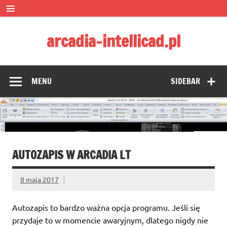
Skip
to
content
arcadia-intellicad.pl
Zmieniamy pojmowanie rysunku CAD
MENU
SIDEBAR
AUTOZAPIS W ARCADIA LT
8 maja 2017
Autozapis to bardzo ważna opcja programu. Jeśli się
przydaje to w momencie awaryjnym, dlatego nigdy nie