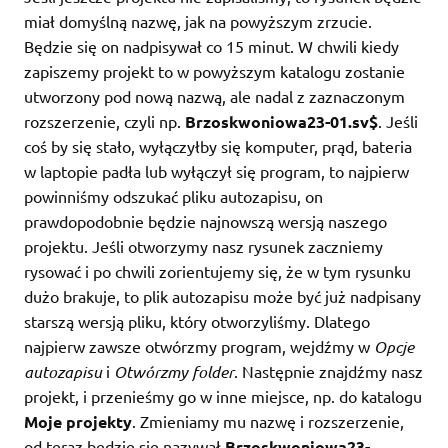
miał domyślną nazwę, jak na powyższym zrzucie.
Będzie się on nadpisywał co 15 minut. W chwili kiedy
zapiszemy projekt to w powyższym katalogu zostanie
utworzony pod nową nazwą, ale nadal z zaznaczonym
rozszerzenie, czyli np.
Brzoskwoniowa23-01.sv$
. Jeśli
coś by się stało, wyłączyłby się komputer, prąd, bateria
w laptopie padła lub wyłączył się program, to najpierw
powinniśmy odszukać pliku autozapisu, on
prawdopodobnie będzie najnowszą wersją naszego
projektu. Jeśli otworzymy nasz rysunek zaczniemy
rysować i po chwili zorientujemy się, że w tym rysunku
dużo brakuje, to plik autozapisu może być już nadpisany
starszą wersją pliku, który otworzyliśmy. Dlatego
najpierw zawsze otwórzmy program, wejdźmy w
Opcje
autozapisu
i
Otwórzmy folder
. Następnie znajdźmy nasz
projekt, i przenieśmy go w inne miejsce, np. do katalogu
Moje projekty
. Zmieniamy mu nazwę i rozszerzenie,
od teraz będzie się nazywał
Brzoskwoniowa23-