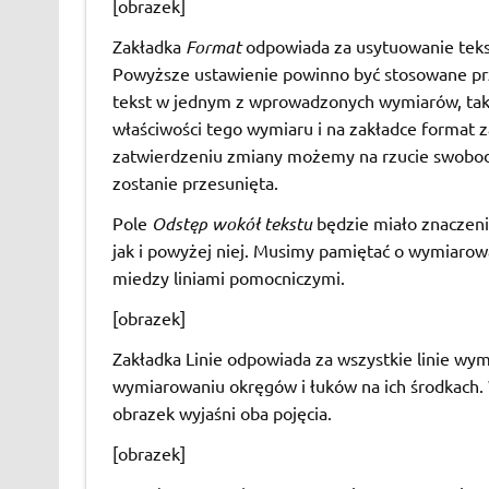
[obrazek]
Zakładka
Format
odpowiada za usytuowanie tekst
Powyższe ustawienie powinno być stosowane prz
tekst w jednym z wprowadzonych wymiarów, tak
właściwości tego wymiaru i na zakładce format
zatwierdzeniu zmiany możemy na rzucie swobodn
zostanie przesunięta.
Pole
Odstęp wokół tekstu
będzie miało znaczeni
jak i powyżej niej. Musimy pamiętać o wymiarow
miedzy liniami pomocniczymi.
[obrazek]
Zakładka Linie odpowiada za wszystkie linie wy
wymiarowaniu okręgów i łuków na ich środkach.
obrazek wyjaśni oba pojęcia.
[obrazek]