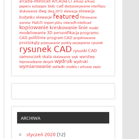
arcadia-intellicad
ArCADia LT
arkusz
arkusz
cad
papieru
autozapis
bloki
dostosowywanie interfejsu
dwg
elewacja
drukowanie
dwg 2013
elewacja
featured
budynku
elewacje
filtrowanie
Hatch
warstw
import pliku
intersoft-intellicad
kopiowanie
kreskowanie
linie
model
modelowanie 3D
personifikacja programu
pollilinie
CAD
program CAD
projektowanie
prostokąty
przesuwanie
punkty zaczepienia
rysunek
rysunek CAD
rysunki CAD
samouczek
skala
warstwy
skalowanie
szyk
wydruk
wydruki
Wprowadzanie danych
wymiarowanie
zakładki modelu i arkusza
zapis
ARCHIWA
styczeń 2020
(12)