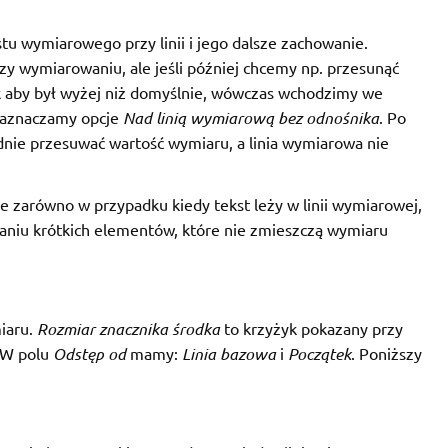
u wymiarowego przy linii i jego dalsze zachowanie.
y wymiarowaniu, ale jeśli później chcemy np. przesunąć
 aby był wyżej niż domyślnie, wówczas wchodzimy we
 zaznaczamy opcje
Nad linią wymiarową bez odnośnika
. Po
ie przesuwać wartość wymiaru, a linia wymiarowa nie
e zarówno w przypadku kiedy tekst leży w linii wymiarowej,
aniu krótkich elementów, które nie zmieszczą wymiaru
miaru.
Rozmiar znacznika środka
to krzyżyk pokazany przy
 W polu
Odstęp od
mamy:
Linia bazowa
i
Początek
. Poniższy