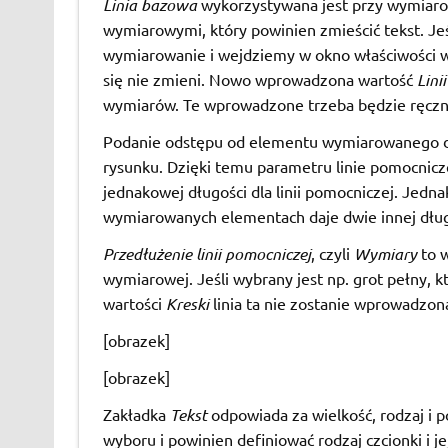
Linia bazowa
wykorzystywana jest przy wymiarow
wymiarowymi, który powinien zmieścić tekst. Je
wymiarowanie i wejdziemy w okno właściwości wy
się nie zmieni. Nowo wprowadzona wartość
Lini
wymiarów. Te wprowadzone trzeba będzie ręczn
Podanie odstępu od elementu wymiarowanego do 
rysunku. Dzięki temu parametru linie pomocnicze 
jednakowej długości dla linii pomocniczej. Jed
wymiarowanych elementach daje dwie innej długo
Przedłużenie linii pomocniczej
, czyli
Wymiary
to w
wymiarowej. Jeśli wybrany jest np. grot pełny,
wartości
Kreski
linia ta nie zostanie wprowadzon
[obrazek]
[obrazek]
Zakładka
Tekst
odpowiada za wielkość, rodzaj i p
wyboru i powinien definiować rodzaj czcionki i je