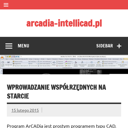
Skip
to
content
arcadia-intellicad.pl
Zmieniamy pojmowanie rysunku CAD
MENU
SIDEBAR
WPROWADZANIE WSPÓŁRZĘDNYCH NA
STARCIE
15 lutego 2015
Program ArCADia jest prostym programem typu CAD.