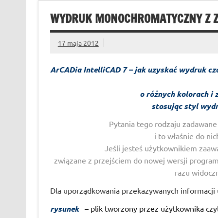
WYDRUK MONOCHROMATYCZNY Z ZA
17 maja 2012
ArCADia IntelliCAD 7 – jak uzyskać wydruk c
o różnych kolorach i 
stosując styl wydr
Pytania tego rodzaju zadawan
i to właśnie do ni
Jeśli jesteś użytkownikiem zaa
związane z przejściem do nowej wersji programu
razu widoczn
Dla uporządkowania przekazywanych informacji u
rysunek
– plik tworzony przez użytkownika czyli