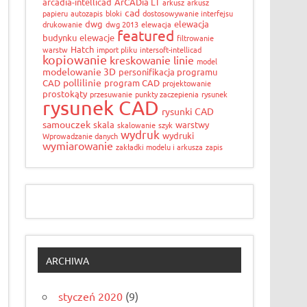
arcadia-intellicad
ArCADia LT
arkusz
arkusz
cad
papieru
autozapis
bloki
dostosowywanie interfejsu
dwg
elewacja
drukowanie
dwg 2013
elewacja
featured
budynku
elewacje
filtrowanie
Hatch
warstw
import pliku
intersoft-intellicad
kopiowanie
kreskowanie
linie
model
modelowanie 3D
personifikacja programu
pollilinie
CAD
program CAD
projektowanie
prostokąty
przesuwanie
punkty zaczepienia
rysunek
rysunek CAD
rysunki CAD
samouczek
skala
warstwy
skalowanie
szyk
wydruk
wydruki
Wprowadzanie danych
wymiarowanie
zakładki modelu i arkusza
zapis
ARCHIWA
styczeń 2020
(9)