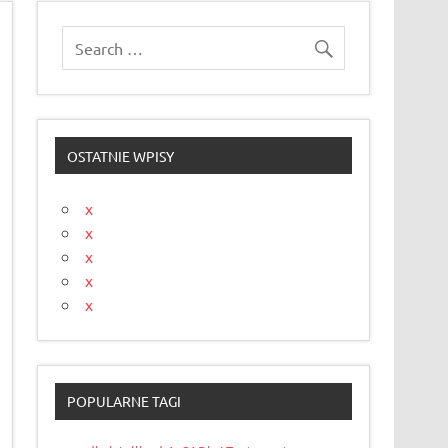
OSTATNIE WPISY
x
x
x
x
x
POPULARNE TAGI