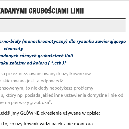
DANYMI GRUBOŚCIAMI LINII
zarno-biały (monochromatyczny) dla rysunku zawierającego
elementy
zadanych różnych grubościach linii
uku zależny od koloru ( *.ctb )?
e są przez niezaawansowanych użytkowników
ch skierowana jest ta odpowiedź.
wansowanym, to niekiedy napotykasz problemy
, który np. posiada jakieś inne ustawienia domyślne i nie od
e na pierwszy „rzut oka”.
ściślijmy
GŁÓWNE określenia używane w opisie:
 to, co użytkownik widzi na ekranie monitora