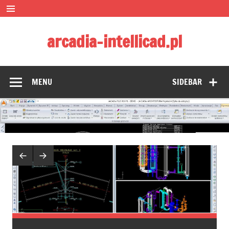
Skip
to
content
arcadia-intellicad.pl
Zmieniamy pojmowanie rysunku CAD
MENU
SIDEBAR