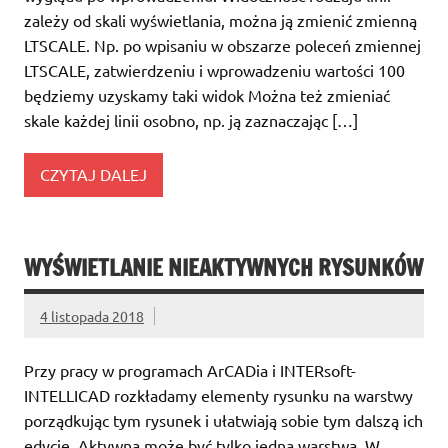
zależy od skali wyświetlania, można ją zmienić zmienną
LTSCALE. Np. po wpisaniu w obszarze poleceń zmiennej
LTSCALE, zatwierdzeniu i wprowadzeniu wartości 100
będziemy uzyskamy taki widok Można też zmieniać
skale każdej linii osobno, np. ją zaznaczając […]
CZYTAJ DALEJ
WYŚWIETLANIE NIEAKTYWNYCH RYSUNKÓW
4 listopada 2018
Przy pracy w programach ArCADia i INTERsoft-
INTELLICAD rozkładamy elementy rysunku na warstwy
porządkując tym rysunek i ułatwiają sobie tym dalszą ich
edycję. Aktywna może być tylko jedna warstwa. W